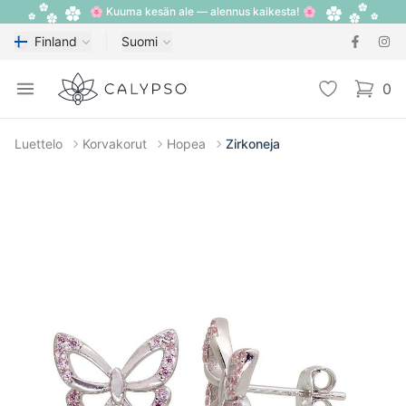
🌸 Kuuma kesän ale — alennus kaikesta! 🌸
Finland
Suomi
Calypso
Open menu
Toivelista
0
items i
Luettelo
Korvakorut
Hopea
Zirkoneja