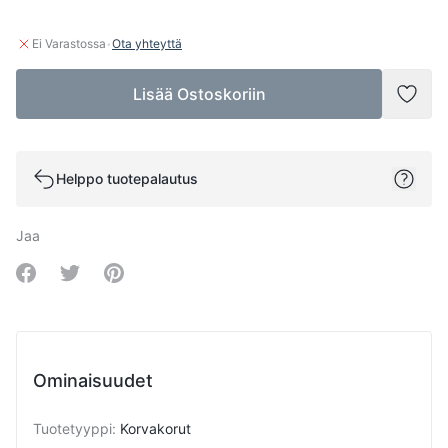
·
Ei Varastossa
Ota yhteyttä
Lisää Ostoskoriin
Lisää
Helppo tuotepalautus
Jaa
Share on Facebook
Share on Twitter
Share on Pinterest
Ominaisuudet
Tuotetyyppi
:
Korvakorut