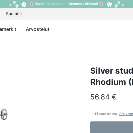
🌸 Kuuma kesän ale — alennus kaikesta! 🌸
Suomi
emerkit
Arvostelut
Silver stud
Rhodium (P
56.84 €
·
Ei Varastossa
Ota yhte