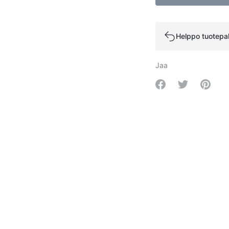
Helppo tuotepa
Jaa
Share on Facebo
Share on Tw
Share 