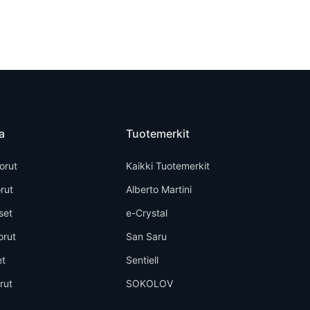
a
Tuotemerkit
orut
Kaikki Tuotemerkit
rut
Alberto Martini
set
e-Crystal
orut
San Saru
et
Sentiell
rut
SOKOLOV