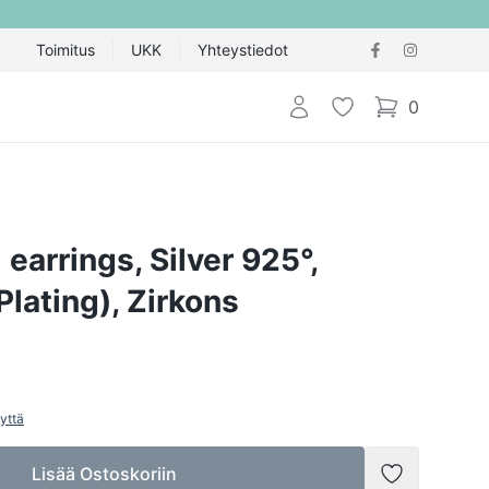
Toimitus
UKK
Yhteystiedot
Kirjaudu sisään
Toivelista
0
items in cart,
 earrings, Silver 925°,
lating), Zirkons
yttä
Lisää Ostoskoriin
Lisää toivel