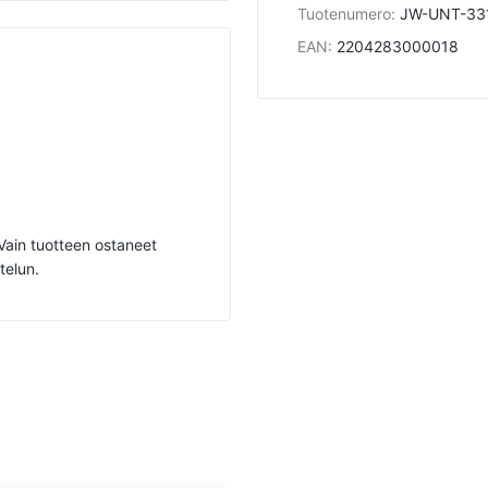
Tuotenumero
:
JW-UNT-33
EAN
:
2204283000018
. Vain tuotteen ostaneet
telun.