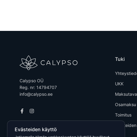
Tuki
Yhteystied
Calypso OÜ
UKK
Reg. nr: 14794707
info@calypso.ee
Maksutava
Osamaksu
Toimitus
Tuotteiden
Evästeiden käyttö