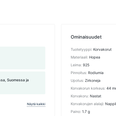
Ominaisuudet
Tuotetyyppi
:
Korvakorut
Materiaali
:
Hopea
Leima
:
925
Pinnoitus
:
Rodiumia
assa, Suomessa ja
Upotus
:
Zirkoneja
Korvakorun korkeus
:
44 m
Korvakoru
:
Nastat
Korvakorujen alalaji
:
Nappi
Näytä kaikki
Paino
:
1.7 g