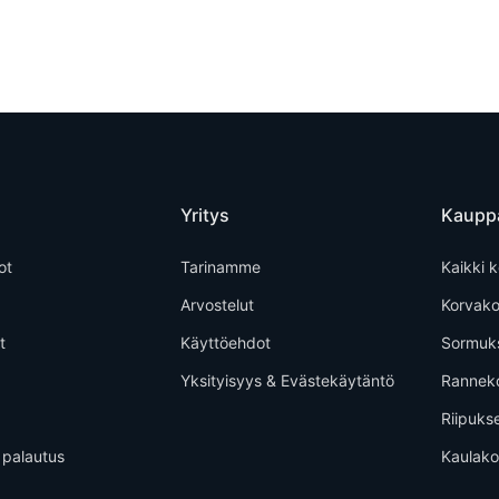
Yritys
Kaupp
ot
Tarinamme
Kaikki k
Arvostelut
Korvako
t
Käyttöehdot
Sormuk
Yksityisyys & Evästekäytäntö
Rannek
Riipuks
 palautus
Kaulako