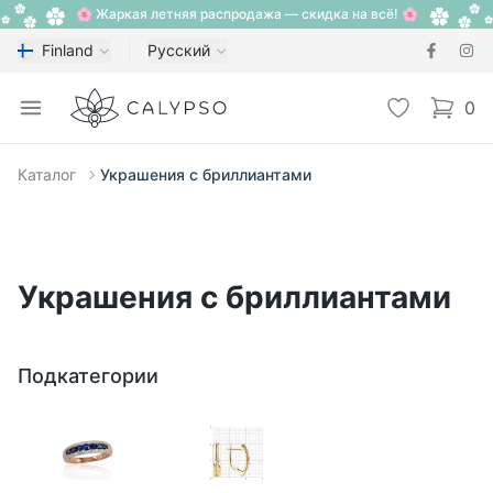
🌸 Жаркая летняя распродажа — скидка на всё! 🌸
Finland
Русский
Calypso
Open menu
Избранное
0
items i
Каталог
Украшения с бриллиантами
Украшения с бриллиантами
Подкатегории