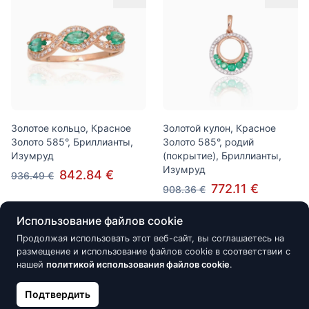
Золотое кольцо, Красное
Золотой кулон, Красное
Золото 585°, Бриллианты,
Золото 585°, родий
Изумруд
(покрытие), Бриллианты,
Изумруд
842.84 €
936.49 €
772.11 €
908.36 €
Использование файлов cookie
Продолжая использовать этот веб-сайт, вы соглашаетесь на
Скидка -15%
Скидка -15%
размещение и использование файлов cookie в соответствии с
нашей
политикой использования файлов cookie
.
Подтвердить