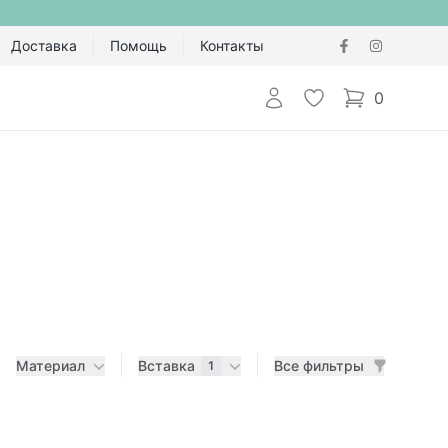
Доставка
Помощь
Контакты
Авторизоваться
Избранное
0
items in cart,
Материал
Вставка
Все фильтры
1