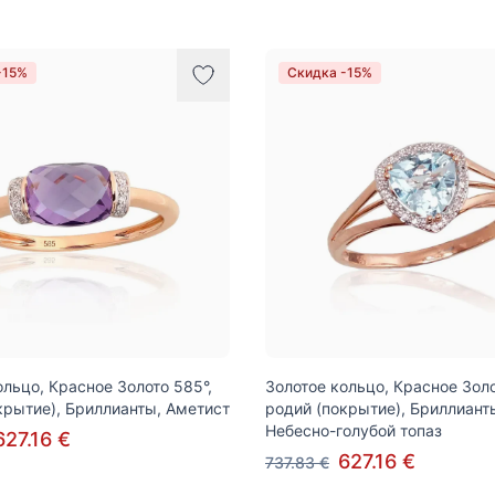
-15%
Скидка -15%
ольцо, Красное Золото 585°,
Золотое кольцо, Красное Золо
крытие), Бриллианты, Аметист
родий (покрытие), Бриллиант
Небесно-голубой топаз
627.16 €
627.16 €
737.83 €