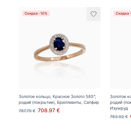
Скидка -10%
Скидка 
Золотое кольцо, Красное Золото 585°,
Золотое к
родий (покрытие), Бриллианты, Сапфир
родий (по
Изумруд
708.97 €
787.75 €
763.02 €