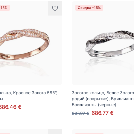
-15%
Скидка -15%
ольцо, Красное Золото 585°,
Золотое кольцо, Белое Золото
ты
родий (покрытие), Бриллиант
Бриллианты (черные)
686.46 €
686.77 €
807.97 €