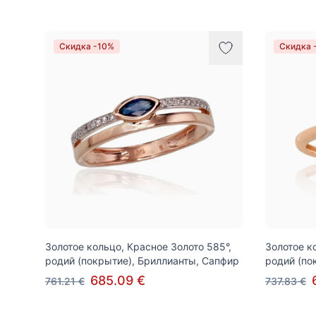
Скидка -10%
Скидка 
Золотое кольцо, Красное Золото 585°,
Золотое к
родий (покрытие), Бриллианты, Сапфир
родий (по
685.09 €
761.21 €
737.83 €