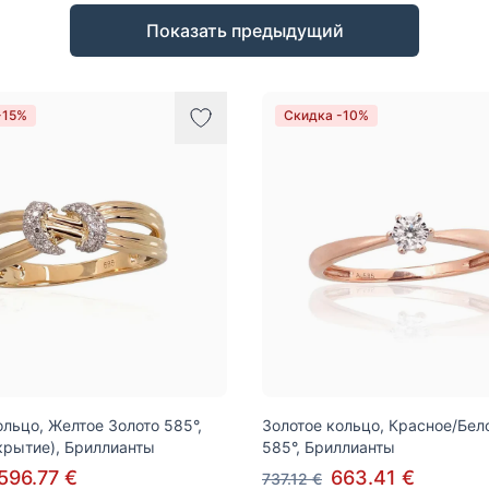
Показать предыдущий
-15%
Скидка -10%
ольцо, Желтое Золото 585°,
Золотое кольцо, Красное/Бел
крытие), Бриллианты
585°, Бриллианты
596.77 €
663.41 €
737.12 €