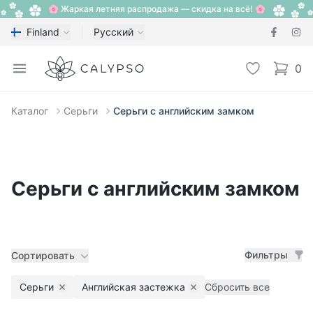
🌸 Жаркая летняя распродажа — скидка на всё! 🌸
Finland
Русский
Calypso
Open menu
Избранное
0
items i
Каталог
Серьги
Серьги с английским замком
Серьги с английским замком
Фильтры
Сортировать
Серьги
Английская застежка
Сбросить все
Remove filter
Remove filter