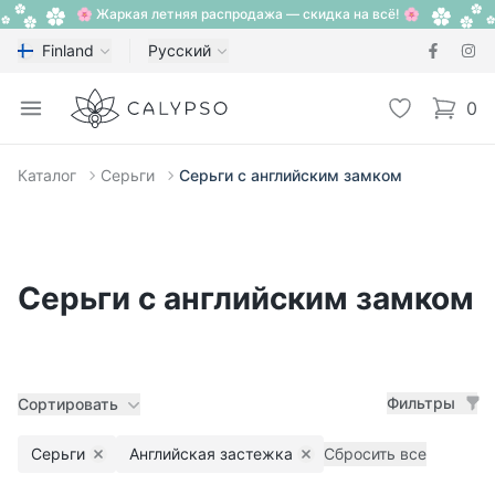
🌸 Жаркая летняя распродажа — скидка на всё! 🌸
Finland
Русский
Calypso
Open menu
Избранное
0
items i
Каталог
Серьги
Серьги с английским замком
Серьги с английским замком
Фильтры
Сортировать
Серьги
Английская застежка
Сбросить все
Remove filter
Remove filter