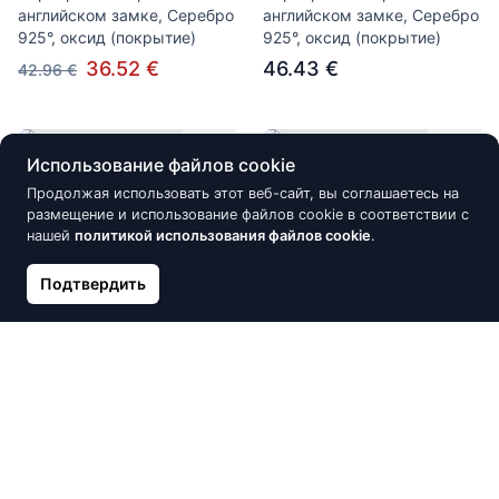
английском замке, Серебро
английском замке, Серебро
925°, оксид (покрытие)
925°, оксид (покрытие)
36.52 €
46.43 €
42.96 €
Новинка
Скидка -15%
Использование файлов cookie
Продолжая использовать этот веб-сайт, вы соглашаетесь на
размещение и использование файлов cookie в соответствии с
нашей
политикой использования файлов cookie
.
Подтвердить
Серебряные серьги на
Серебряные серьги на
английском замке, Серебро
английском замке, Серебро
925°, оксид (покрытие)
925°, родий (покрытие),
Цирконы
46.43 €
40.31 €
47.42 €