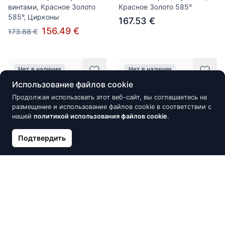
винтами, Красное Золото
Красное Золото 585°
585°, Цирконы
167.53 €
156.49 €
173.88 €
Нет в наличии
Нет в наличии
Использование файлов cookie
Продолжая использовать этот веб-сайт, вы соглашаетесь на
размещение и использование файлов cookie в соответствии с
нашей
политикой использования файлов cookie
.
Подтвердить
Золотые серьги на
Золотые серьги-пуссеты,
английском замке, Красное
Красное Золото 585°
Золото 585°, Цирконы
146.67 €
172.55 €
183.58 €
203.98 €