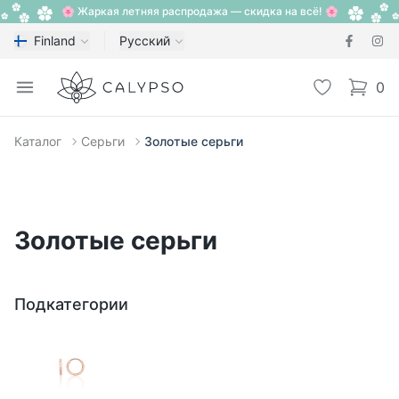
🌸 Жаркая летняя распродажа — скидка на всё! 🌸
Finland
Русский
Calypso
Open menu
Избранное
0
items i
Каталог
Серьги
Золотые серьги
Золотые серьги
Подкатегории