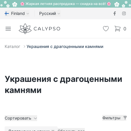
🌸 Жаркая летняя распродажа — скидка на всё! 🌸
Finland
Русский
Calypso
Open menu
Избранное
0
items i
Каталог
Украшения с драгоценными камнями
Украшения с драгоценными
камнями
Фильтры
Сортировать