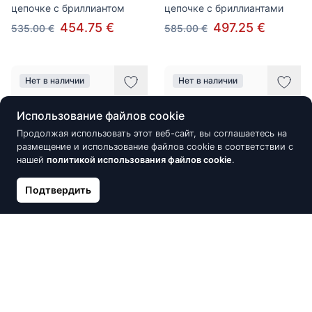
цепочке c бриллиантом
цепочке c бриллиантами
454.75 €
497.25 €
535.00 €
585.00 €
Нет в наличии
Нет в наличии
Использование файлов cookie
Продолжая использовать этот веб-сайт, вы соглашаетесь на
размещение и использование файлов cookie в соответствии с
нашей
политикой использования файлов cookie
.
Подтвердить
Золотые Серьги с
Подвеска-крест из белого
Бриллиантами
золота с бриллиантами
590.75 €
590.75 €
695.00 €
695.00 €
Нет в наличии
Нет в наличии