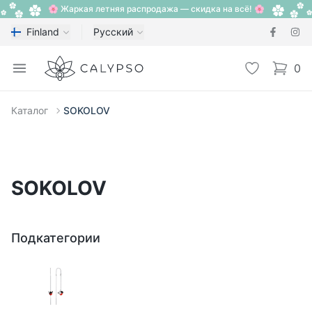
🌸 Жаркая летняя распродажа — скидка на всё! 🌸
Finland
Русский
Calypso
Open menu
Избранное
0
items i
Каталог
SOKOLOV
SOKOLOV
Подкатегории