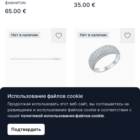
фианитом
35.00 €
65.00 €
Нет в наличии
Нет в наличии
Использование файлов cookie
Серебряное цепочка
Серебряное кольцо
SOKOLOV
SOKOLOV с белым
Продолжая использовать этот веб-сайт, вы соглашаетесь на
фианитом
размещение и использование файлов cookie в соответствии с
35.00 €
нашей
политикой использования файлов cookie
.
55.00 €
Подтвердить