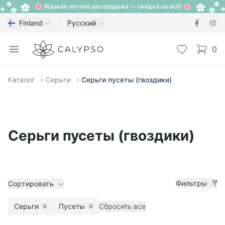
🌸 Жаркая летняя распродажа — скидка на всё! 🌸
Finland
Русский
Calypso
Open menu
Избранное
0
items i
Каталог
Серьги
Серьги пусеты (гвоздики)
Серьги пусеты (гвоздики)
Фильтры
Сортировать
Серьги
Пусеты
Сбросить все
Remove filter
Remove filter