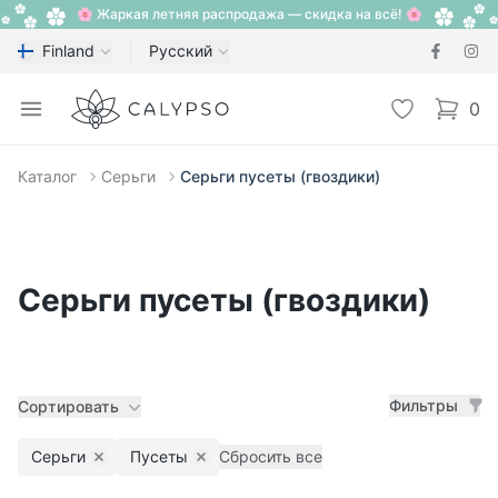
🌸 Жаркая летняя распродажа — скидка на всё! 🌸
Finland
Русский
Calypso
Open menu
Избранное
0
items i
Каталог
Серьги
Серьги пусеты (гвоздики)
Серьги пусеты (гвоздики)
Фильтры
Сортировать
Серьги
Пусеты
Сбросить все
Remove filter
Remove filter