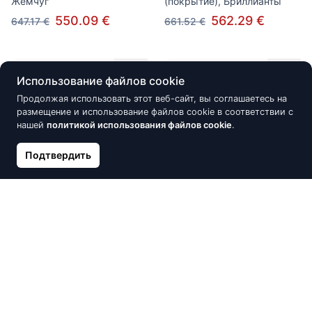
Жемчуг
(покрытие), Бриллианты
550.09 €
562.29 €
647.17 €
661.52 €
Скидка -15%
Скидка -15%
Использование файлов cookie
Продолжая использовать этот веб-сайт, вы соглашаетесь на
размещение и использование файлов cookie в соответствии с
нашей
политикой использования файлов cookie
.
Подтвердить
Золотые серьги-пуссеты,
Золотые серьги-пуссеты,
Белое Золото 585°,
Красное Золото 585°, родий
Бриллианты, Изумруд
(покрытие), Бриллианты,
Сапфир
569.76 €
670.31 €
571.03 €
671.80 €