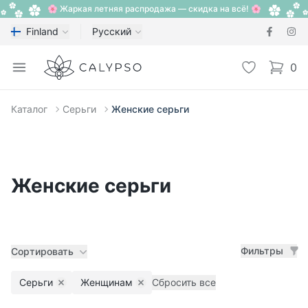
🌸 Жаркая летняя распродажа — скидка на всё! 🌸
Finland
Русский
Calypso
Open menu
Избранное
0
items i
Каталог
Серьги
Женские серьги
Женские серьги
Фильтры
Сортировать
Серьги
Женщинам
Сбросить все
Remove filter
Remove filter