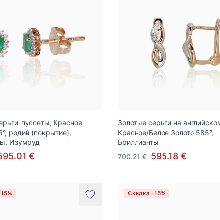
ерьги-пуссеты, Красное
Золотые серьги на английско
5°, родий (покрытие),
Красное/Белое Золото 585°,
ты, Изумруд
Бриллианты
595.01 €
595.18 €
700.21 €
-15%
Скидка -15%