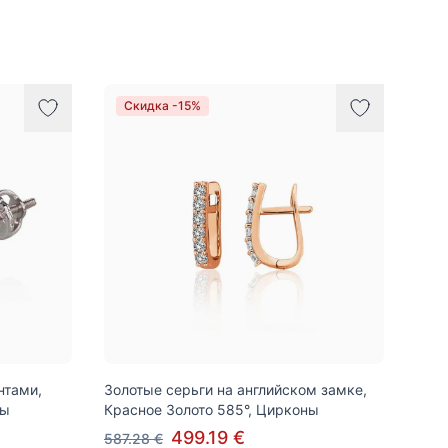
Скидка -15%
нтами,
Золотые серьги на английском замке,
ты
Красное Золото 585°, Цирконы
499.19 €
587.28 €