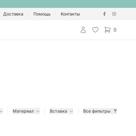
Доставка
Помощь
Контакты
Авторизоваться
Избранное
0
items in cart,
Материал
Вставка
Все фильтры