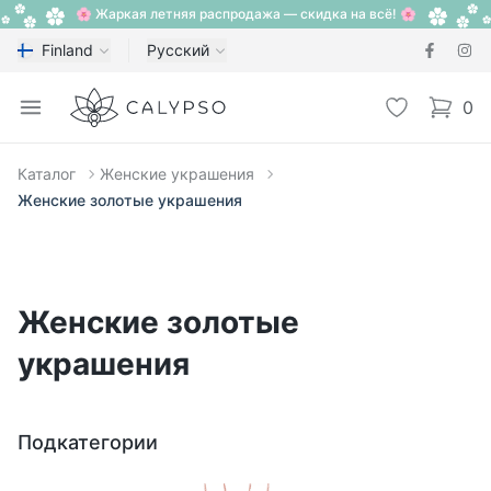
🌸 Жаркая летняя распродажа — скидка на всё! 🌸
Finland
Русский
Calypso
Open menu
Избранное
0
items i
Каталог
Женские украшения
Женские золотые украшения
Женские золотые
украшения
Подкатегории