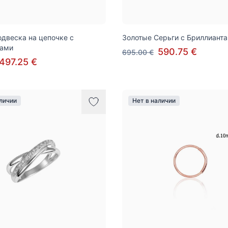
одвеска на цепочке c
Золотые Серьги с Бриллиант
тами
590.75 €
695.00 €
497.25 €
аличии
Нет в наличии