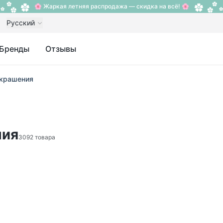
🌸 Жаркая летняя распродажа — скидка на всё! 🌸
Русский
Бренды
Отзывы
украшения
ния
3092 товара