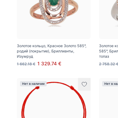
Золотое кольцо, Красное Золото 585°,
Золотое к
родий (покрытие), Бриллианты,
585°, Бри
Изумруд
топаз
1 329.74 €
1 662.18 €
2 758.32 
Нет в наличии
Нет в н