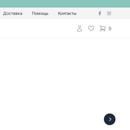
Доставка
Помощь
Контакты
Авторизоваться
Избранное
0
items in cart,