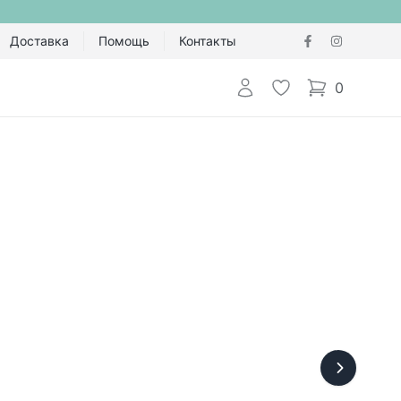
Доставка
Помощь
Контакты
Авторизоваться
Избранное
0
items in cart,