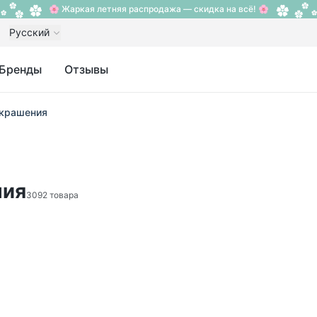
🌸 Жаркая летняя распродажа — скидка на всё! 🌸
Русский
Бренды
Отзывы
украшения
ния
3092 товара