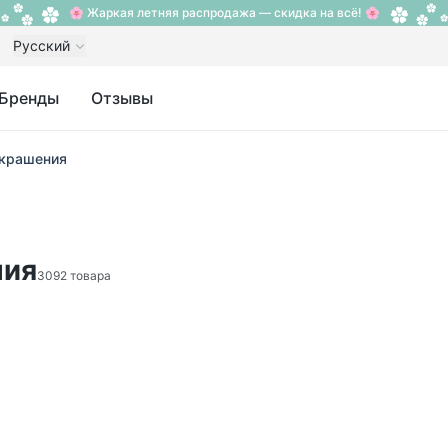
🌸 Жаркая летняя распродажа — скидка на всё! 🌸
Русский
Бренды
Отзывы
украшения
ния
3092 товара