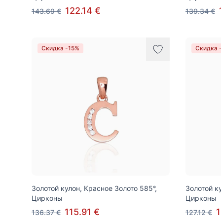
122.14 €
143.69 €
139.34 €
Скидка -15%
Скидка 
Золотой кулон, Красное Золото 585°,
Золотой к
Цирконы
Цирконы
115.91 €
1
136.37 €
127.12 €