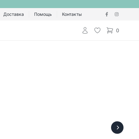
Доставка
Помощь
Контакты
Авторизоваться
Избранное
0
items in cart,