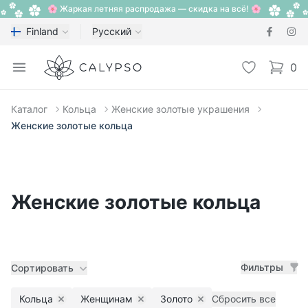
🌸 Жаркая летняя распродажа — скидка на всё! 🌸
Finland
Русский
Calypso
Open menu
Избранное
0
items i
Каталог
Кольца
Женские золотые украшения
Женские золотые кольца
Женские золотые кольца
Фильтры
Сортировать
Кольца
Женщинам
Золото
Сбросить все
Remove filter
Remove filter
Remove filter