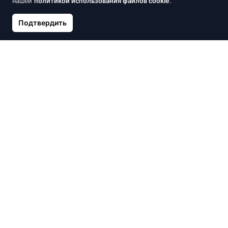
нашей
политикой использования файлов cookie
.
Подтвердить
Серебряное кольцо,
Серебряное кольцо,
Серебро 925°, родий
Серебро 925°, родий
(покрытие), Цирконы
(покрытие), Цирконы
19.26 €
34.64 €
21.40 €
38.50 €
Скидка -10%
Скидка -10%