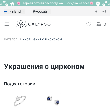
🌸 Жаркая летняя распродажа — скидка на всё! 🌸
Finland
Русский
Calypso
Open menu
Избранное
0
items i
Каталог
Украшения с цирконом
Украшения с цирконом
Подкатегории