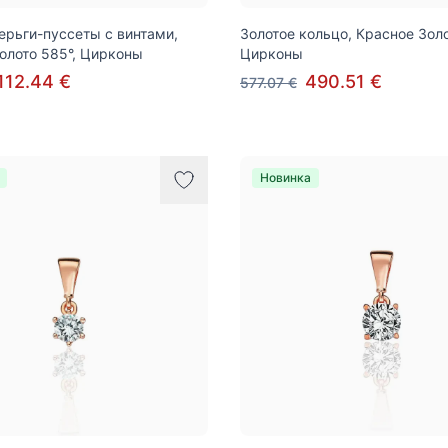
ерьги-пуссеты с винтами,
Золотое кольцо, Красное Золо
олото 585°, Цирконы
Цирконы
112.44 €
490.51 €
577.07 €
Новинка