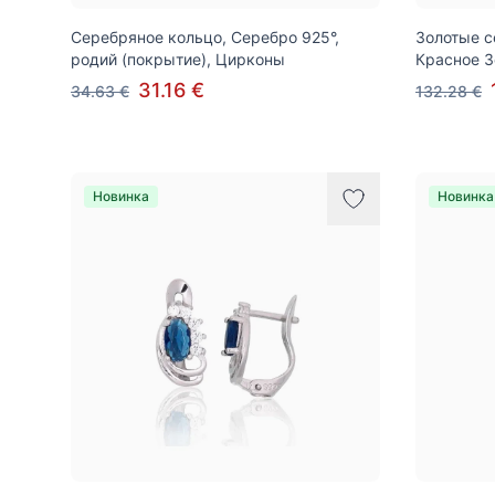
Серебряное кольцо, Серебро 925°,
Золотые с
родий (покрытие), Цирконы
Красное З
31.16 €
34.63 €
132.28 €
Новинка
Новинка