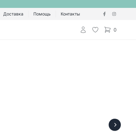
Доставка
Помощь
Контакты
Авторизоваться
Избранное
0
items in cart,