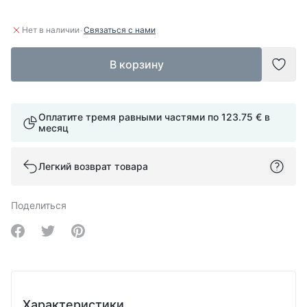
·
Нет в наличии
Связаться с нами
В корзину
Доба
Оплатите тремя равными частями по
123.75 €
в
месяц
Легкий возврат товара
Поделиться
Share on Facebook
Share on Twitter
Share on Pinterest
Характеристики