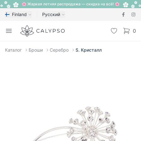
🌸 Жаркая летняя распродажа — скидка на всё! 🌸
Finland
Русский
Calypso
Open menu
Избранное
0
items i
Каталог
Броши
Серебро
S. Кристалл