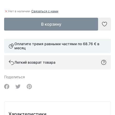
·
Нет в наличии
Связаться с нами
В корзину
Доба
Оплатите тремя равными частями по
68.76 €
в
месяц
Легкий возврат товара
Поделиться
Share on Facebook
Share on Twitter
Share on Pinterest
Характеристики