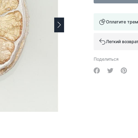
Оплатите тре
Легкий возвра
Поделиться
Share on Facebo
Share on Tw
Share 