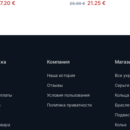
7.20 €
21.25 €
25.00 €
жка
Компания
Магаз
Наша история
Все ук
Отзывы
Серьги
оплаты
Условия пользования
Кольца
а
Политика приватности
Брасле
Подвес
овара
Колье