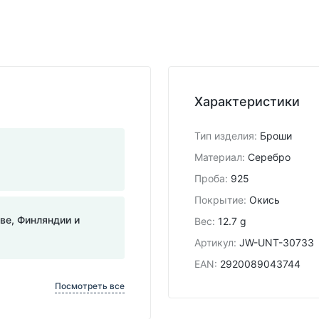
Характеристики
Тип изделия
:
Броши
Материал
:
Серебро
Проба
:
925
Покрытие
:
Окись
тве, Финляндии и
Вес
:
12.7 g
Артикул
:
JW-UNT-30733
EAN
:
2920089043744
Посмотреть все