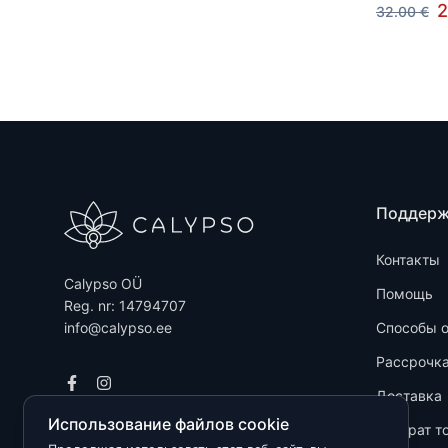
2
32.00 €
Поддер
Контакты
Calypso OÜ
Помощь
Reg. nr: 14794707
info@calypso.ee
Способы 
Рассрочк
Доставка
Использование файлов cookie
Возврат т