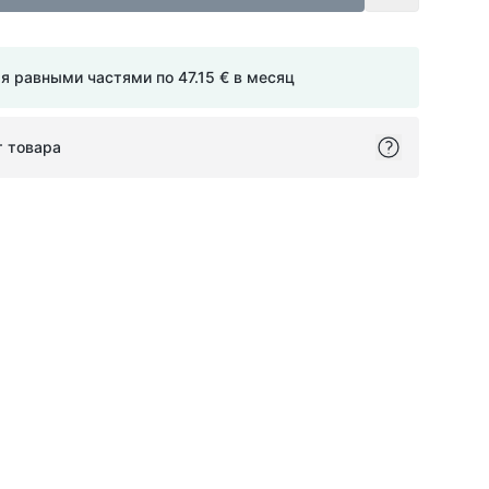
мя равными частями по
47.15 €
в месяц
т товара
ok
itter
on Pinterest