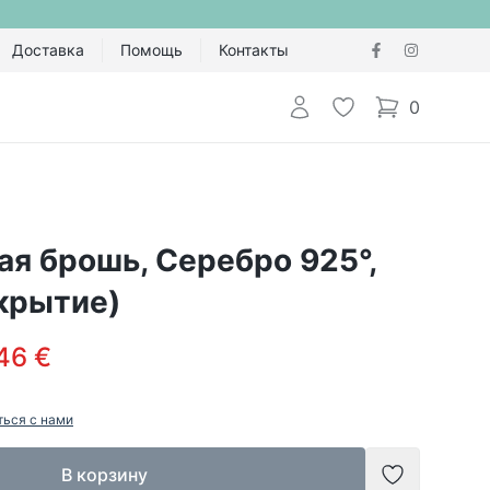
Доставка
Помощь
Контакты
Авторизоваться
Избранное
0
items in cart,
я брошь, Серебро 925°,
крытие)
46 €
ться с нами
В корзину
Добавить в