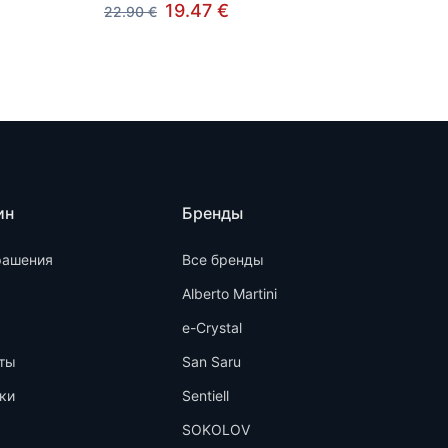
19.47 €
22.90 €
ин
Бренды
рашения
Все бренды
Alberto Martini
e-Crystal
ты
San Saru
ки
Sentiell
SOKOLOV