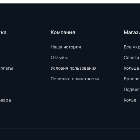
жка
Компания
Магаз
Наша история
Все ук
Отзывы
Серьги
оплаты
Условия пользования
Кольца
а
Политика приватности
Брасле
Подвес
овара
Колье