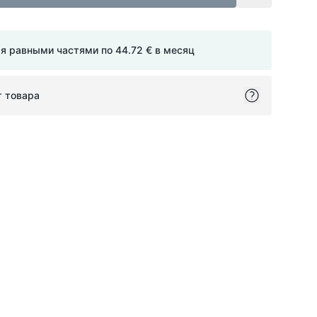
мя равными частями по
44.72 €
в месяц
т товара
ok
itter
on Pinterest