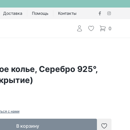
Доставка
Помощь
Контакты
Авторизоваться
Избранное
0
items in cart,
е колье, Серебро 925°,
окрытие)
ться с нами
В корзину
Добавить в