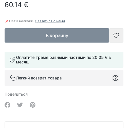
60.14 €
·
Нет в наличии
Связаться с нами
В корзину
Доба
Оплатите тремя равными частями по
20.05 €
в
месяц
Легкий возврат товара
Поделиться
Share on Facebook
Share on Twitter
Share on Pinterest