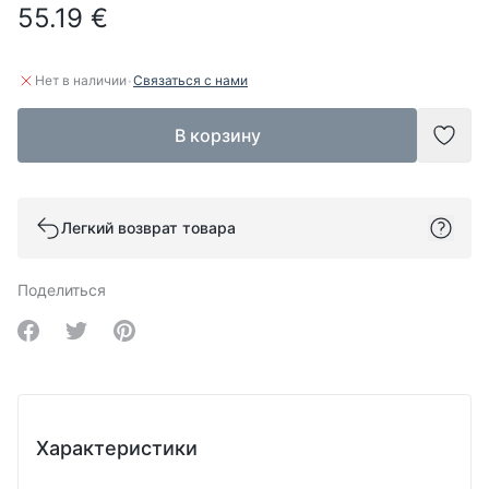
55.19 €
·
Нет в наличии
Связаться с нами
В корзину
Доба
Легкий возврат товара
Поделиться
Share on Facebook
Share on Twitter
Share on Pinterest
Характеристики