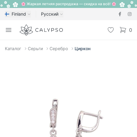
🌸 Жаркая летняя распродажа — скидка на всё! 🌸
Finland
Русский
Calypso
Open menu
Избранное
0
items i
Каталог
Серьги
Серебро
Циркон