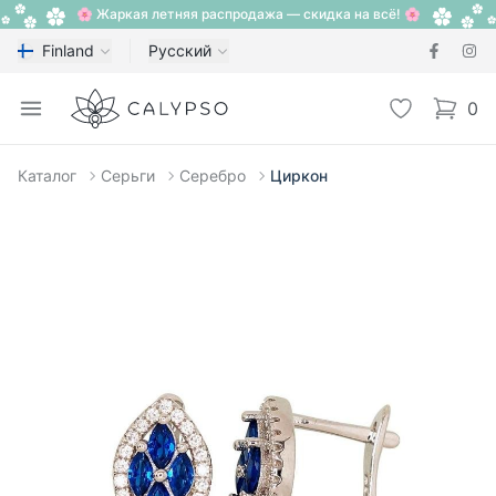
🌸 Жаркая летняя распродажа — скидка на всё! 🌸
Finland
Русский
Calypso
Open menu
Избранное
0
items i
Каталог
Серьги
Серебро
Циркон