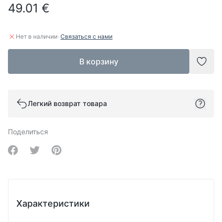
49.01 €
·
Нет в наличии
Связаться с нами
В корзину
Доба
Легкий возврат товара
Поделиться
Share on Facebook
Share on Twitter
Share on Pinterest
Характеристики