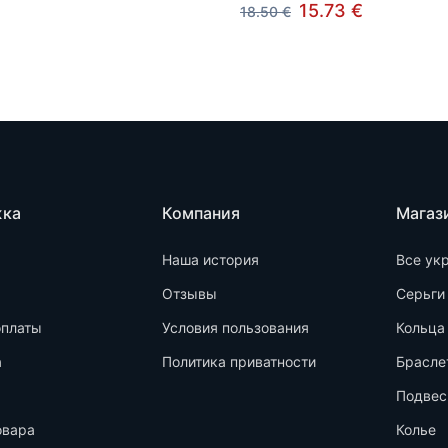
15.73 €
18.50 €
жка
Компания
Магаз
Наша история
Все ук
Отзывы
Серьги
оплаты
Условия пользования
Кольца
а
Политика приватности
Брасле
Подвес
овара
Колье