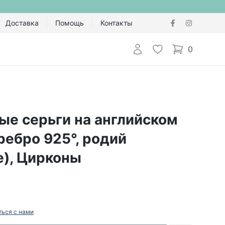
Доставка
Помощь
Контакты
Авторизоваться
Избранное
0
items in cart,
ые серьги на английском
ребро 925°, родий
е), Цирконы
ться с нами