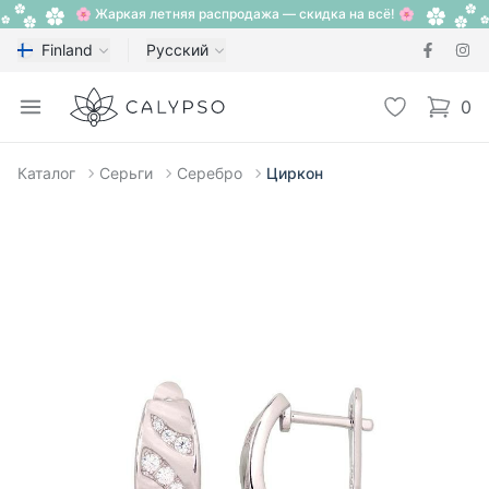
🌸 Жаркая летняя распродажа — скидка на всё! 🌸
Finland
Русский
Calypso
Open menu
Избранное
0
items i
Каталог
Серьги
Серебро
Циркон