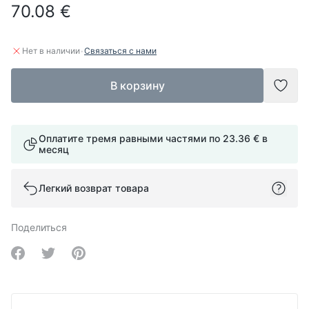
70.08 €
·
Нет в наличии
Связаться с нами
В корзину
Доба
Оплатите тремя равными частями по
23.36 €
в
месяц
Легкий возврат товара
Поделиться
Share on Facebook
Share on Twitter
Share on Pinterest