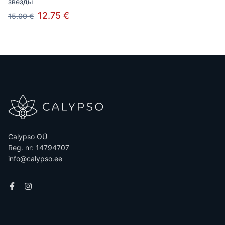
звезды
12.75 €
15.00 €
Calypso OÜ
Reg. nr: 14794707
info@calypso.ee