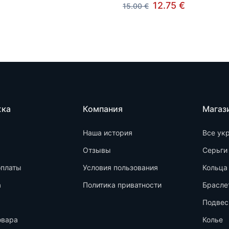
12.75 €
15.00 €
жка
Компания
Магаз
Наша история
Все ук
Отзывы
Серьги
оплаты
Условия пользования
Кольца
а
Политика приватности
Брасле
Подвес
овара
Колье