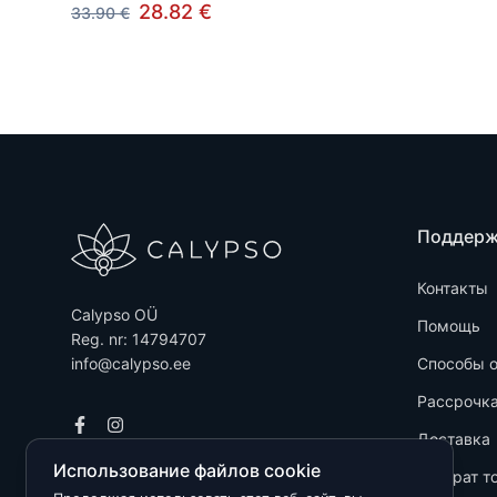
28.82 €
33.90 €
Поддер
Контакты
Calypso OÜ
Помощь
Reg. nr: 14794707
info@calypso.ee
Способы 
Рассрочк
Доставка
Использование файлов cookie
Возврат т