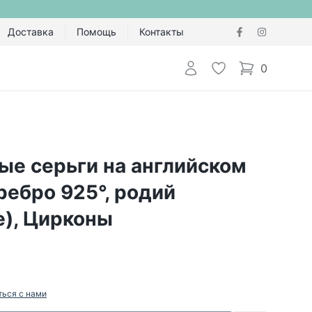
Доставка
Помощь
Контакты
Авторизоваться
Избранное
0
items in cart,
ые серьги на английском
ребро 925°, родий
е), Цирконы
ться с нами