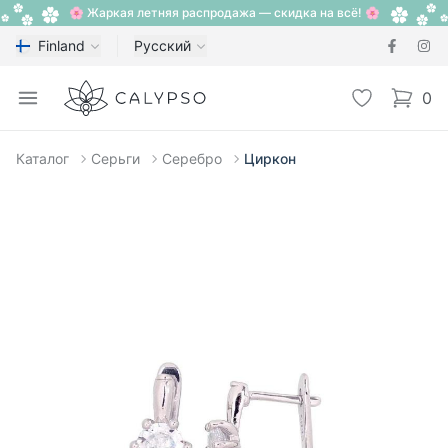
🌸 Жаркая летняя распродажа — скидка на всё! 🌸
Finland
Русский
Calypso
Open menu
Избранное
0
items i
Каталог
Серьги
Серебро
Циркон