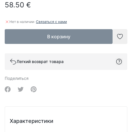
58.50 €
·
Нет в наличии
Связаться с нами
В корзину
Доба
Легкий возврат товара
Поделиться
Share on Facebook
Share on Twitter
Share on Pinterest
Характеристики