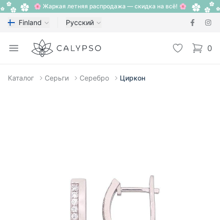
🌸 Жаркая летняя распродажа — скидка на всё! 🌸
Finland
Русский
Calypso
Open menu
Избранное
0
items i
Каталог
Серьги
Серебро
Циркон