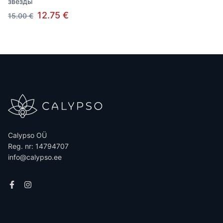
звезды
12.75 €
15.00 €
Calypso OÜ
Reg. nr: 14794707
info@calypso.ee