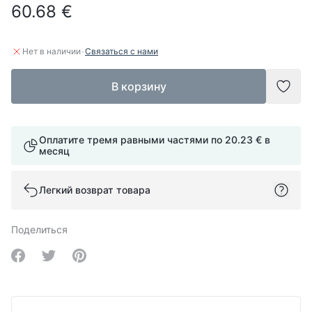
60.68 €
·
Нет в наличии
Связаться с нами
В корзину
Доба
Оплатите тремя равными частями по
20.23 €
в
месяц
Легкий возврат товара
Поделиться
Share on Facebook
Share on Twitter
Share on Pinterest