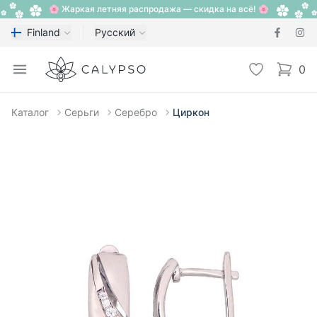
🌸 Жаркая летняя распродажа — скидка на всё! 🌸
Finland
Русский
Calypso
Open menu
Избранное
0
items i
Каталог
Серьги
Серебро
Циркон