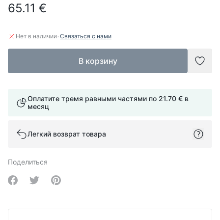
65.11 €
·
Нет в наличии
Связаться с нами
В корзину
Доба
Оплатите тремя равными частями по
21.70 €
в
месяц
Легкий возврат товара
Поделиться
Share on Facebook
Share on Twitter
Share on Pinterest