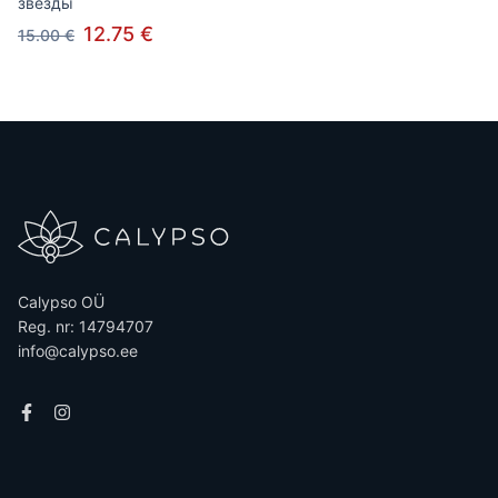
звезды
12.75 €
15.00 €
Calypso OÜ
Reg. nr: 14794707
info@calypso.ee