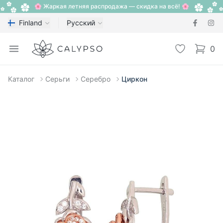
🌸 Жаркая летняя распродажа — скидка на всё! 🌸
Finland
Русский
Calypso
Open menu
Избранное
0
items i
Каталог
Серьги
Серебро
Циркон