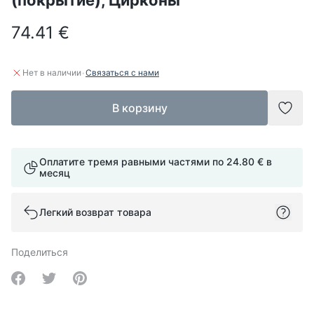
(покрытие), Цирконы
74.41 €
·
Нет в наличии
Связаться с нами
В корзину
Доба
Оплатите тремя равными частями по
24.80 €
в
месяц
Легкий возврат товара
Поделиться
Share on Facebook
Share on Twitter
Share on Pinterest