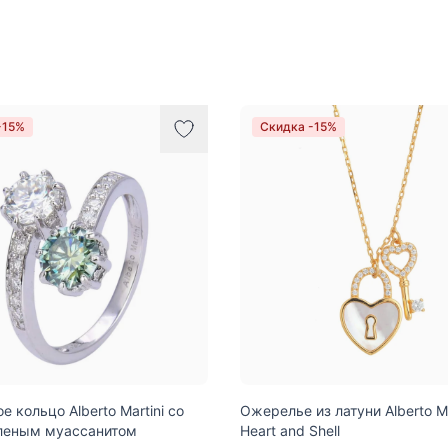
-15%
Скидка -15%
 кольцо Alberto Martini со
Ожерелье из латуни Alberto Ma
еленым муассанитом
Heart and Shell