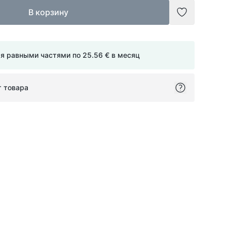
В корзину
Добавить в
мя равными частями по
25.56 €
в месяц
т товара
ok
itter
on Pinterest