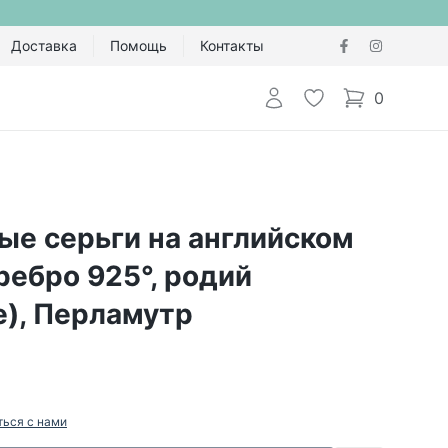
Доставка
Помощь
Контакты
Авторизоваться
Избранное
0
items in cart,
ые серьги на английском
ребро 925°, родий
е), Перламутр
ться с нами