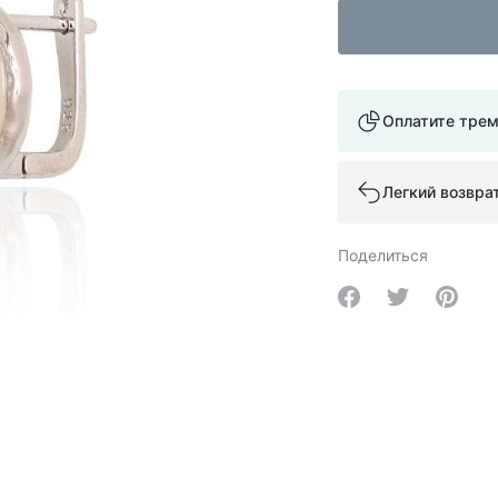
Оплатите тре
Легкий возвра
Поделиться
Share on Facebo
Share on Tw
Share 