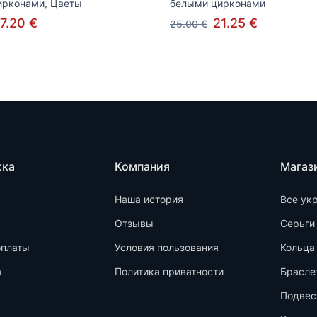
ирконами, Цветы
белыми цирконами
7.20 €
21.25 €
25.00 €
жка
Компания
Магаз
Наша история
Все ук
Отзывы
Серьги
оплаты
Условия пользования
Кольца
а
Политика приватности
Брасле
Подвес