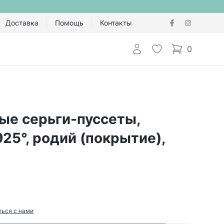
Доставка
Помощь
Контакты
Авторизоваться
Избранное
0
items in cart,
ые серьги-пуссеты,
25°, родий (покрытие),
ться с нами