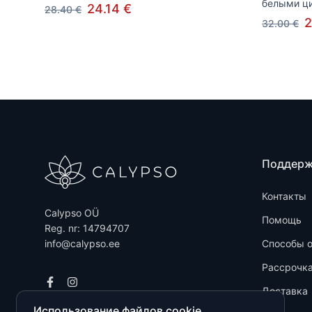
белыми ц
24.14 €
28.40 €
2
32.00 €
Поддер
Контакты
Calypso OÜ
Помощь
Reg. nr: 14794707
info@calypso.ee
Способы 
Рассрочк
Доставка
Использование файлов cookie