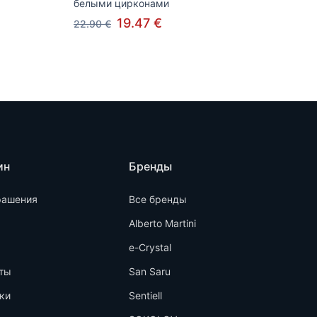
белыми цирконами
19.47 €
22.90 €
ин
Бренды
рашения
Все бренды
Alberto Martini
e-Crystal
ты
San Saru
ки
Sentiell