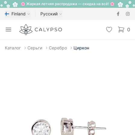
🌸 Жаркая летняя распродажа — скидка на всё! 🌸
Finland
Русский
Calypso
Open menu
Избранное
0
items i
Каталог
Серьги
Серебро
Циркон