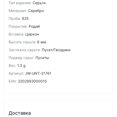
Тип изделия
:
Серьги
Материал
:
Серебро
Проба
:
925
Покрытие
:
Родий
Вставка
:
Циркон
Высота серьги
:
6 мм
Застежка серьги
:
Пусет/Гвоздики
Подвид cерьг
:
Пусеты
Вес
:
1.3 g
Артикул
:
JW-UNT-31761
EAN
:
2202992000015
Доставка