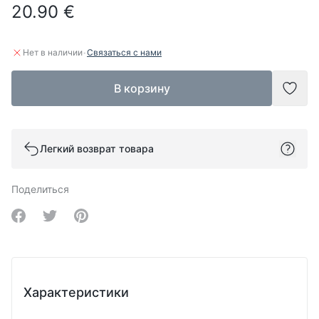
20.90 €
·
Нет в наличии
Связаться с нами
В корзину
Доба
Легкий возврат товара
Поделиться
Share on Facebook
Share on Twitter
Share on Pinterest
Характеристики