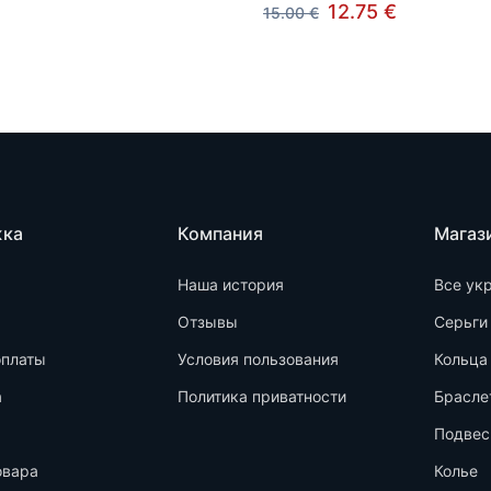
12.75 €
15.00 €
жка
Компания
Магаз
Наша история
Все ук
Отзывы
Серьги
оплаты
Условия пользования
Кольца
а
Политика приватности
Брасле
Подвес
овара
Колье