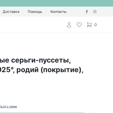
Доставка
Помощь
Контакты
Авторизоваться
Избранное
0
items in cart,
ые серьги-пуссеты,
25°, родий (покрытие),
ться с нами