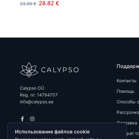
28.82 €
33.90 €
Поддер
Контакты
Calypso OÜ
Помощь
Reg. nr: 14794707
info@calypso.ee
Способы 
Рассрочк
Доставка
Использование файлов cookie
Возврат т