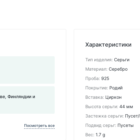
Характеристики
Тип изделия
:
Серьги
Материал
:
Серебро
Проба
:
925
Покрытие
:
Родий
тве, Финляндии и
Вставка
:
Циркон
Высота серьги
:
44 мм
Застежка серьги
:
Пусет/
Подвид cерьг
:
Пусеты
Посмотреть все
Вес
:
1.7 g