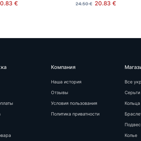
0.83 €
20.83 €
24.50 €
жка
Компания
Магаз
Наша история
Все ук
Отзывы
Серьги
оплаты
Условия пользования
Кольца
а
Политика приватности
Брасле
Подвес
овара
Колье