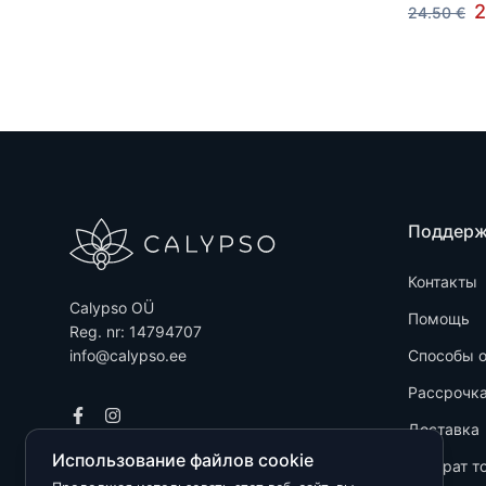
2
24.50 €
Поддер
Контакты
Calypso OÜ
Помощь
Reg. nr: 14794707
info@calypso.ee
Способы 
Рассрочк
Доставка
Использование файлов cookie
Возврат т