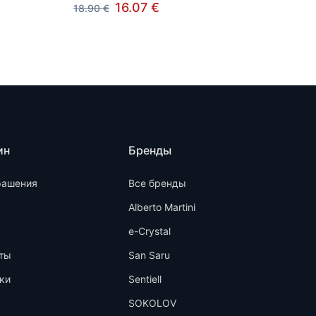
16.07 €
18.90 €
ин
Бренды
рашения
Все бренды
Alberto Martini
e-Crystal
ты
San Saru
ки
Sentiell
SOKOLOV