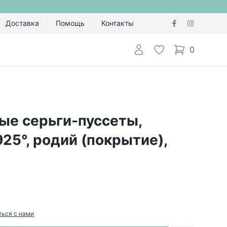
Доставка
Помощь
Контакты
Авторизоваться
Избранное
0
items in cart,
ые серьги-пуссеты,
25°, родий (покрытие),
ться с нами