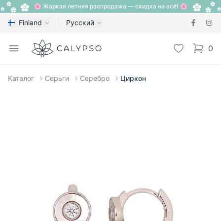
🌸 Жаркая летняя распродажа — скидка на всё! 🌸
Finland
Русский
Calypso
Open menu
Избранное
0
items i
Каталог
Серьги
Серебро
Циркон