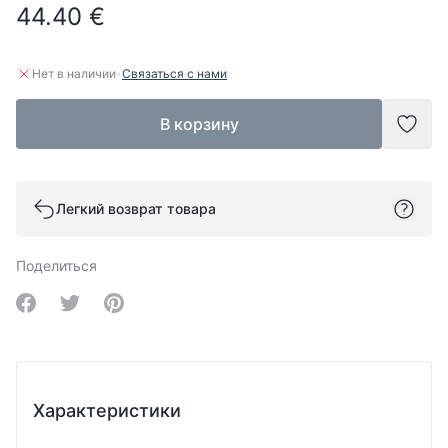
44.40 €
·
Нет в наличии
Связаться с нами
В корзину
Доба
Легкий возврат товара
Поделиться
Share on Facebook
Share on Twitter
Share on Pinterest
Характеристики