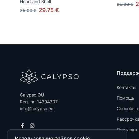
Heart and Shell
2
25.00 €
29.75 €
35.00 €
Поддер
Контакты
Calypso OÜ
Помощь
Reg. nr: 14794707
info@calypso.ee
Способы 
Рассрочк
Доставка
Использование файлов cookie