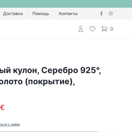
Доставка
Помощь
Контакты
Авторизоваться
Избранное
0
items in cart,
й кулон, Серебро 925°,
олото (покрытие),
 €
ться с нами