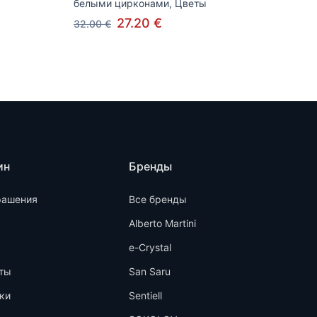
белыми цирконами, Цветы
27.20 €
32.00 €
ин
Бренды
рашения
Все бренды
Alberto Martini
e-Crystal
ты
San Saru
ки
Sentiell