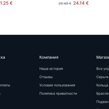
1.25 €
24.14 €
28.40 €
жка
Компания
Магаз
Наша история
Все ук
Отзывы
Серьги
оплаты
Условия пользования
Кольца
а
Политика приватности
Брасле
Подвес