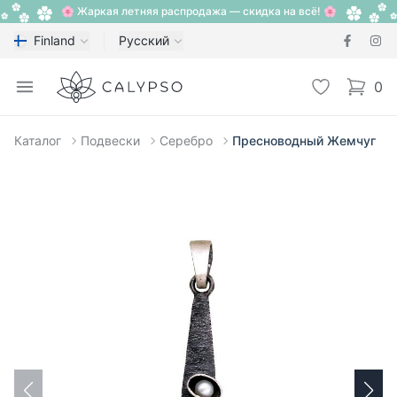
🌸 Жаркая летняя распродажа — скидка на всё! 🌸
Finland
Русский
Calypso
Open menu
Избранное
0
items i
Каталог
Подвески
Серебро
Пресноводный Жемчуг