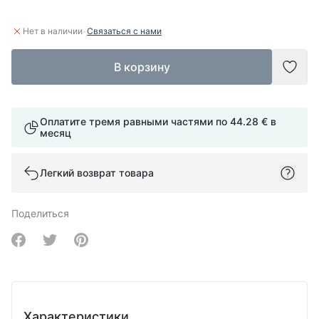
·
Нет в наличии
Связаться с нами
В корзину
Доба
Оплатите тремя равными частями по
44.28 €
в
месяц
Легкий возврат товара
Поделиться
Share on Facebook
Share on Twitter
Share on Pinterest
Характеристики