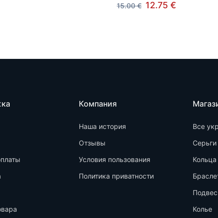
12.75 €
15.00 €
жка
Компания
Магаз
Наша история
Все ук
Отзывы
Серьги
оплаты
Условия пользования
Кольца
а
Политика приватности
Брасле
Подвес
овара
Колье