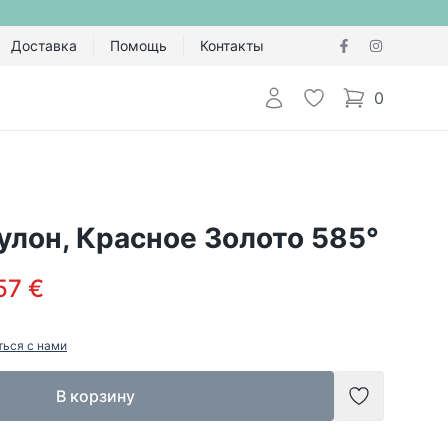
Доставка
Помощь
Контакты
Авторизоваться
Избранное
0
items in cart,
улон, Красное Золото 585°
57 €
ться с нами
В корзину
Добавить в