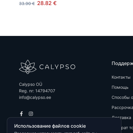
28.82 €
33.90 €
Поддер
Контакты
Calypso OÜ
Помощь
Reg. nr: 14794707
info@calypso.ee
Способы 
Рассрочк
Доставка
Использование файлов cookie
Возврат т