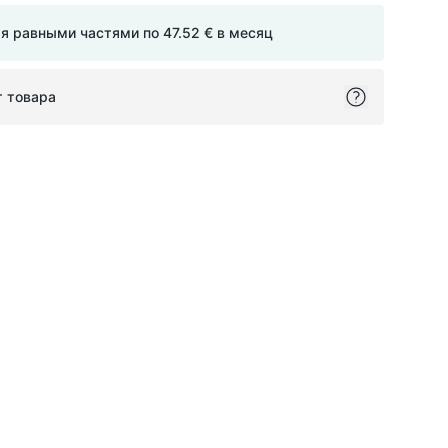
мя равными частями по
47.52 €
в месяц
т товара
ok
itter
on Pinterest