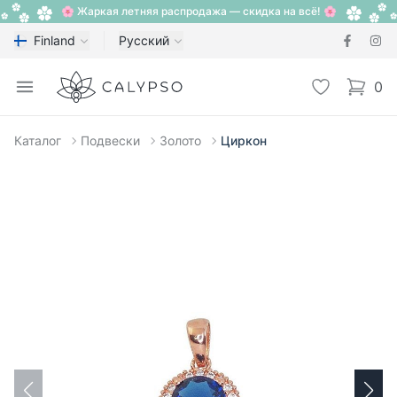
🌸 Жаркая летняя распродажа — скидка на всё! 🌸
Finland
Русский
Calypso
Open menu
Избранное
0
items i
Каталог
Подвески
Золото
Циркон