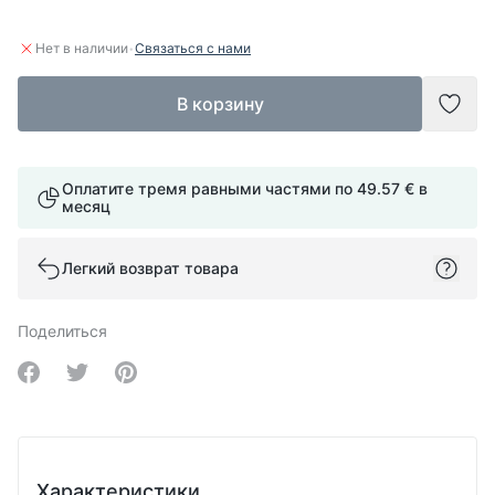
·
Нет в наличии
Связаться с нами
В корзину
Доба
Оплатите тремя равными частями по
49.57 €
в
месяц
Легкий возврат товара
Поделиться
Share on Facebook
Share on Twitter
Share on Pinterest
Характеристики