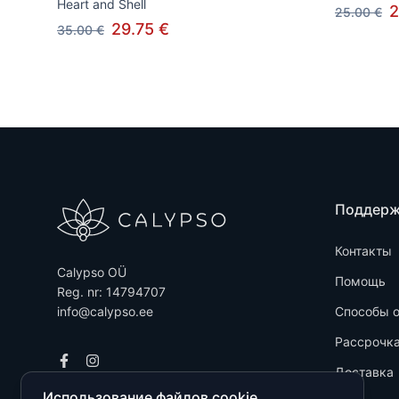
Heart and Shell
2
25.00 €
29.75 €
35.00 €
Поддер
Контакты
Calypso OÜ
Помощь
Reg. nr: 14794707
info@calypso.ee
Способы 
Рассрочк
Доставка
Использование файлов cookie