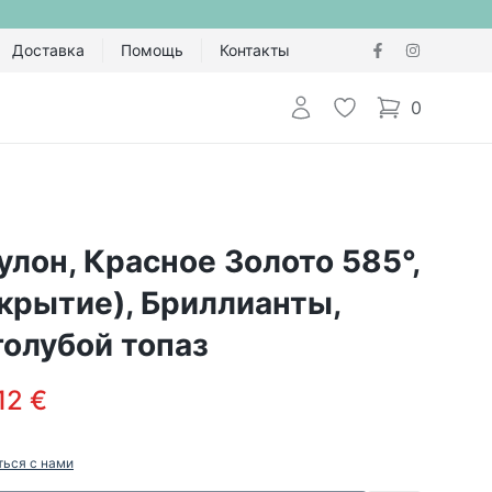
Доставка
Помощь
Контакты
Авторизоваться
Избранное
0
items in cart,
улон, Красное Золото 585°,
крытие), Бриллианты,
олубой топаз
12 €
ться с нами