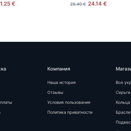
1.25 €
24.14 €
28.40 €
жка
Компания
Магаз
Наша история
Все ук
Отзывы
Серьги
оплаты
Условия пользования
Кольца
а
Политика приватности
Брасле
Подвес