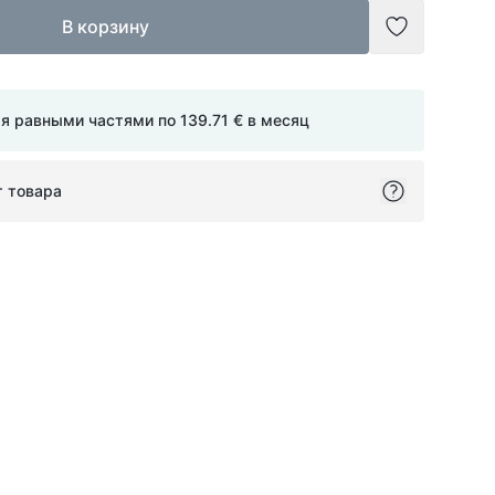
В корзину
Добавить в
мя равными частями по
139.71 €
в месяц
т товара
ok
itter
on Pinterest