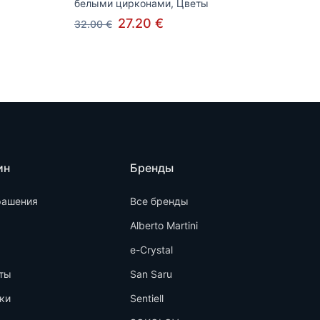
белыми цирконами, Цветы
27.20 €
32.00 €
ин
Бренды
рашения
Все бренды
Alberto Martini
e-Crystal
ты
San Saru
ки
Sentiell