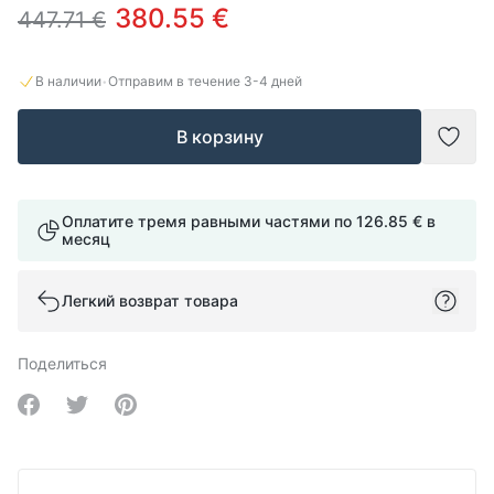
380.55 €
447.71 €
·
В наличии
Отправим в течение
3-4
дней
В корзину
Доба
Оплатите тремя равными частями по
126.85 €
в
месяц
Легкий возврат товара
Поделиться
Share on Facebook
Share on Twitter
Share on Pinterest