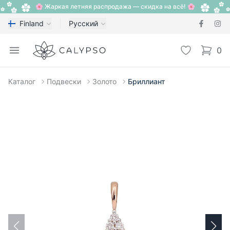
🌸 Жаркая летняя распродажа — скидка на всё! 🌸
Finland
Русский
Calypso
Open menu
Избранное
0
items i
Каталог
Подвески
Золото
Бриллиант