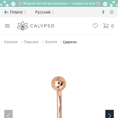
🌸 Жаркая летняя распродажа — скидка на всё! 🌸
Finland
Русский
Calypso
Open menu
Избранное
0
items i
Каталог
Пирсинг
Золото
Циркон