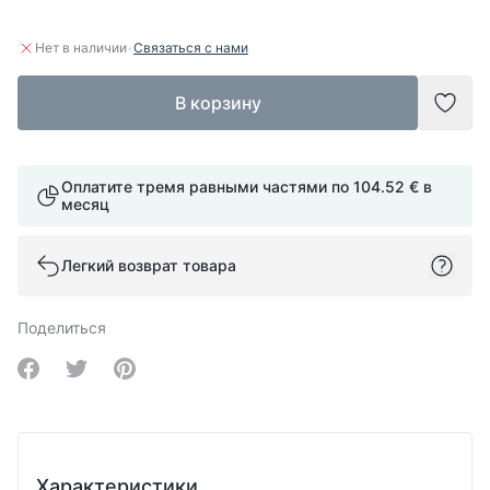
·
Нет в наличии
Связаться с нами
В корзину
Доба
Оплатите тремя равными частями по
104.52 €
в
месяц
Легкий возврат товара
Поделиться
Share on Facebook
Share on Twitter
Share on Pinterest
Характеристики