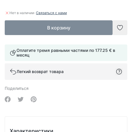
·
Нет в наличии
Связаться с нами
В корзину
Доба
Оплатите тремя равными частями по
177.25 €
в
месяц
Легкий возврат товара
Поделиться
Share on Facebook
Share on Twitter
Share on Pinterest
Характеристики