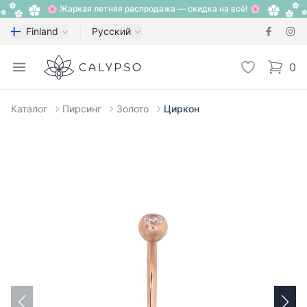
🌸 Жаркая летняя распродажа — скидка на всё! 🌸
Finland
Русский
Calypso
Open menu
Избранное
0
items i
Каталог
Пирсинг
Золото
Циркон