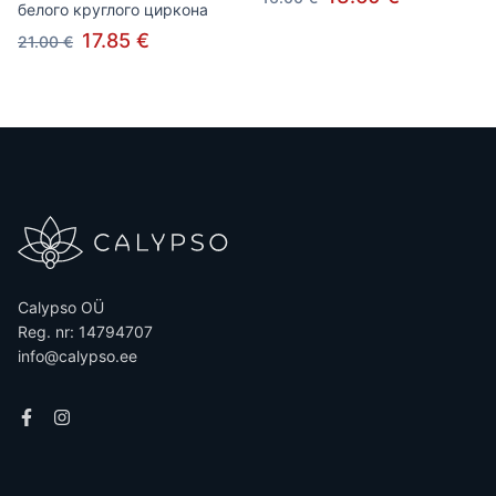
белого круглого циркона
17.85 €
21.00 €
Calypso OÜ
Reg. nr: 14794707
info@calypso.ee