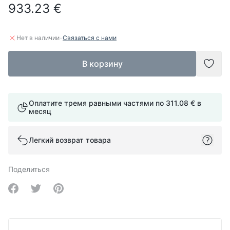
933.23 €
·
Нет в наличии
Связаться с нами
В корзину
Доба
Оплатите тремя равными частями по
311.08 €
в
месяц
Легкий возврат товара
Поделиться
Share on Facebook
Share on Twitter
Share on Pinterest