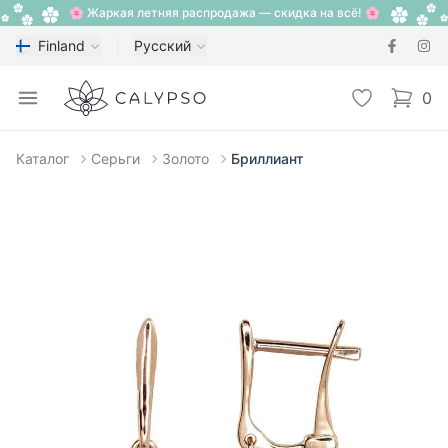
🌸 Жаркая летняя распродажа — скидка на всё! 🌸
Finland
Русский
Calypso
Open menu
Избранное
0
items i
Каталог
Серьги
Золото
Бриллиант