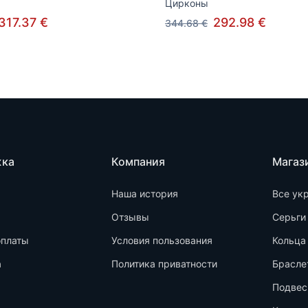
Цирконы
317.37 €
292.98 €
344.68 €
жка
Компания
Магаз
Наша история
Все ук
Отзывы
Серьги
оплаты
Условия пользования
Кольца
а
Политика приватности
Брасле
Подвес