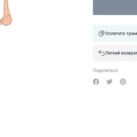
Оплатите тре
Легкий возвра
Поделиться
Share on Facebo
Share on Tw
Share 