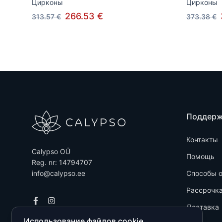
Цирконы
Цирконы
266.53 €
313.57 €
373.38 €
Поддер
Контакты
Calypso OÜ
Помощь
Reg. nr: 14794707
info@calypso.ee
Способы 
Рассрочк
Доставка
Использование файлов cookie