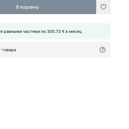
В корзину
Добавить в
мя равными частями по
300.73 €
в месяц
т товара
ok
itter
on Pinterest