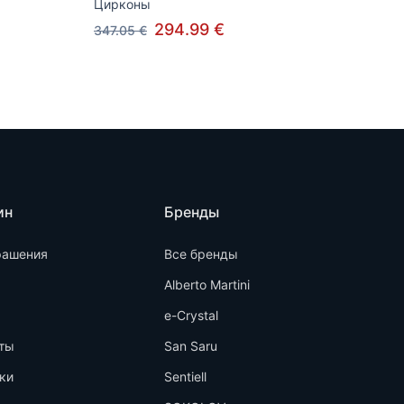
Цирконы
294.99 €
347.05 €
ин
Бренды
рашения
Все бренды
Alberto Martini
e-Crystal
ты
San Saru
ки
Sentiell