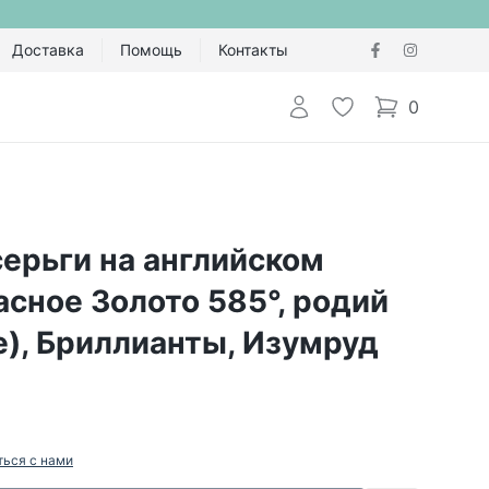
Доставка
Помощь
Контакты
Авторизоваться
Избранное
0
items in cart,
ерьги на английском
асное Золото 585°, родий
), Бриллианты, Изумруд
ться с нами